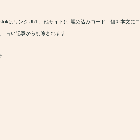
tiktokはリンクURL、他サイトは"埋め込みコード"1個を本文に
、 古い記事から削除されます
す