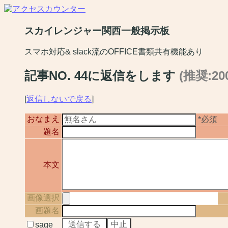
スカイレンジャー関西一般掲示板
スマホ対応& slack流のOFFICE書類共有機能あり
記事NO. 44に返信をします
(推奨:2
[
返信しないで戻る
]
おなまえ
*必須
題名
本文
画像選択
画題名
sage