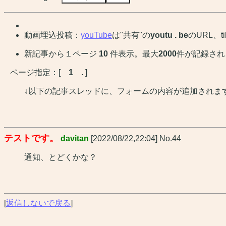
動画埋込投稿：
youTube
は"共有"の
youtu . be
のURL、
新記事から１ページ
10
件表示。最大
2000
件が記録され
ページ指定：[
1
. ]
↓以下の記事スレッドに、フォームの内容が追加されま
テストです。
davitan
[2022/08/22,22:04] No.44
通知、とどくかな？
[
返信しないで戻る
]